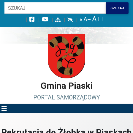
Wróć na początek strony
SZUKAJ
Przejdź do wyszukiwarki
Przejdź do treści głównej
Przejdź do stopki
Przejdź do menu górnego
Przejdź do mapy serwisu
Gmina Piaski
PORTAL SAMORZĄDOWY
Rekrutacja do Żłobka w Piaskach