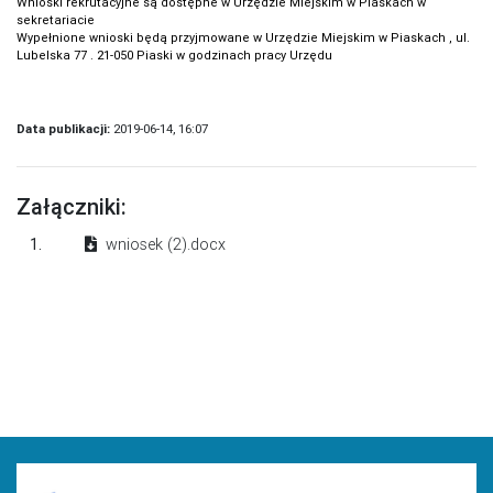
Wnioski rekrutacyjne są dostępne w Urzędzie Miejskim w Piaskach w
sekretariacie
Wypełnione wnioski będą przyjmowane w Urzędzie Miejskim w Piaskach , ul.
Lubelska 77 . 21-050 Piaski w godzinach pracy Urzędu
Data publikacji:
2019-06-14, 16:07
Załączniki:
1.
wniosek (2).docx