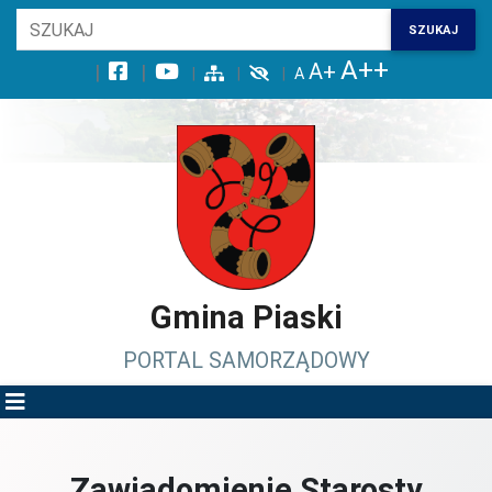
Wróć na początek strony
SZUKAJ
Przejdź do wyszukiwarki
Przejdź do treści głównej
Przejdź do stopki
Przejdź do menu górnego
Przejdź do mapy serwisu
Gmina Piaski
PORTAL SAMORZĄDOWY
Zawiadomienie Starosty