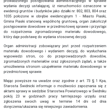
prowadzonego postępowania administracyjnego w sprawie
wydania decyzji ustalającej, iż nieruchomości oznaczone w
ewidencji gruntów i budynków jako działki nr: 802, 803, 804 oraz
1035 położone w obrębie ewidencyjnym 1 - Miasto Piaski,
Gmina Piaski stanowią wspólnotę gruntową, organ zakończył
postępowanie dowodowe w przedmiotowej sprawie i przystąpi
do rozpatrzenia zgromadzonego materiału dowodowego,
który daje podstawę do wydania stosownej decyzji.
Organ administracji zobowiązany jest przed rozpatrzeniem
materiału dowodowego i wydaniem decyzji, do wysłuchania
wypowiedzi stron, co do przeprowadzonych dowodów,
zgromadzonych materiałów oraz zgłoszonych żądań, a także
umożliwienia stronom uzupełnienie materiału dowodowego w
przedmiotowej sprawie.
Mając powyższe na uwadze oraz zgodnie z art. 73 § 1 Kpa,
Starosta Świdnicki informuje o możliwości zapoznania się z
aktami sprawy w siedzibie Starostwa Powiatowego w Świdniku
pokój 23 w godzinach pracy tamtejszego urzędu oraz
zgłoszenia swoich uwag w terminie 14 dni od dnia
doręczenia/ukazania się niniejszego zawiadomienia.