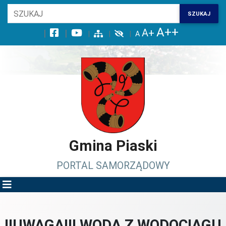
Wróć na początek strony
SZUKAJ
Przejdź do wyszukiwarki
Przejdź do treści głównej
Przejdź do stopki
Przejdź do menu górnego
Przejdź do mapy serwisu
Gmina Piaski
PORTAL SAMORZĄDOWY
!!UWAGA!!! WODA Z WODOCIĄGU