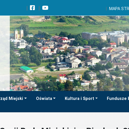
Wróć na początek strony
MAPA ST
Przejdź do wyszukiwarki
Przejdź do treści głównej
Przejdź do stopki
Przejdź do menu górnego
Przejdź do mapy serwisu
ząd Miejski
Oświata
Kultura i Sport
Fundusze 