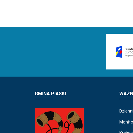
GMINA PIASKI
WAŻNE
Dzienn
Monito
Krajow