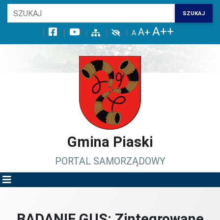
Wróć na początek strony
SZUKAJ
Przejdź do wyszukiwarki
Przejdź do treści głównej
Przejdź do stopki
Przejdź do menu górnego
Przejdź do mapy serwisu
Gmina Piaski
PORTAL SAMORZĄDOWY
BADANIE GUS: Zintegrowane