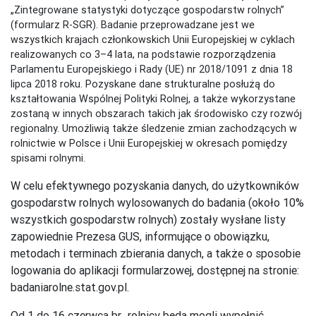
„Zintegrowane statystyki dotyczące gospodarstw rolnych”
(formularz R-SGR). Badanie przeprowadzane jest we
wszystkich krajach członkowskich Unii Europejskiej w cyklach
realizowanych co 3–4 lata, na podstawie rozporządzenia
Parlamentu Europejskiego i Rady (UE) nr 2018/1091 z dnia 18
lipca 2018 roku. Pozyskane dane strukturalne posłużą do
kształtowania Wspólnej Polityki Rolnej, a także wykorzystane
zostaną w innych obszarach takich jak środowisko czy rozwój
regionalny. Umożliwią także śledzenie zmian zachodzących w
rolnictwie w Polsce i Unii Europejskiej w okresach pomiędzy
spisami rolnymi.
W celu efektywnego pozyskania danych, do użytkowników
gospodarstw rolnych wylosowanych do badania (około 10%
wszystkich gospodarstw rolnych) zostały wysłane listy
zapowiednie Prezesa GUS, informujące o obowiązku,
metodach i terminach zbierania danych, a także o sposobie
logowania do aplikacji formularzowej, dostępnej na stronie:
badaniarolne.stat.gov.pl.
Od 1 do 16 czerwca br., rolnicy będą mogli wypełnić