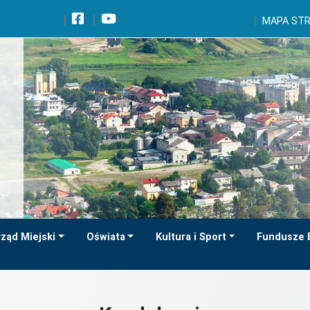
Wróć na początek strony
MAPA ST
Przejdź do wyszukiwarki
Przejdź do treści głównej
Przejdź do stopki
Przejdź do menu górnego
Przejdź do mapy serwisu
ząd Miejski
Oświata
Kultura i Sport
Fundusze 