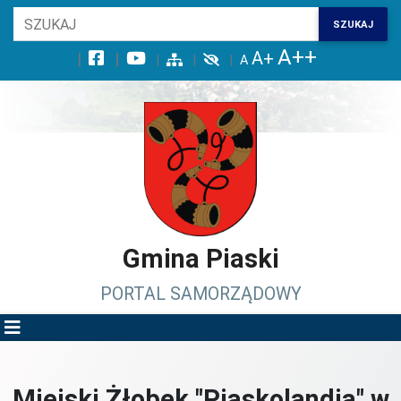
Wróć na początek strony
SZUKAJ
Przejdź do wyszukiwarki
Przejdź do treści głównej
Przejdź do stopki
Przejdź do menu górnego
Przejdź do mapy serwisu
Gmina Piaski
PORTAL SAMORZĄDOWY
Miejski Żłobek "Piaskolandia" w