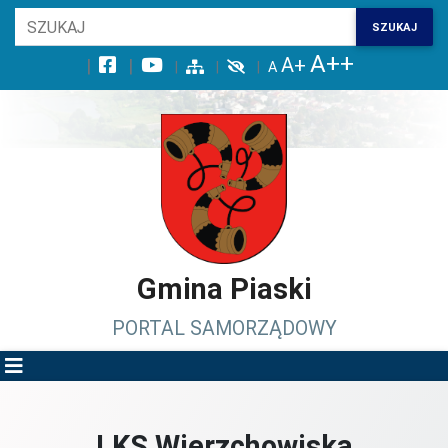
Wróć na początek strony
SZUKAJ
Przejdź do wyszukiwarki
Przejdź do treści głównej
Przejdź do stopki
Przejdź do menu górnego
Przejdź do mapy serwisu
Gmina Piaski
PORTAL SAMORZĄDOWY
LKS Wierzchowiska