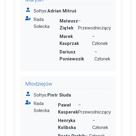
Sołtys:
Adrian Mitruś
Rada
Mateusz
–
Sołecka:
Ziętek
Przewodniczący
Marek
–
Kasprzak
Członek
Dariusz
–
Poniewozik
Członek
Młodziejów
Sołtys:
Piotr Siuda
Rada
Paweł
–
Sołecka:
Kasperek
Przewodniczący
Henryka
–
Kolibska
Członek
Beata Drabik
– Członek