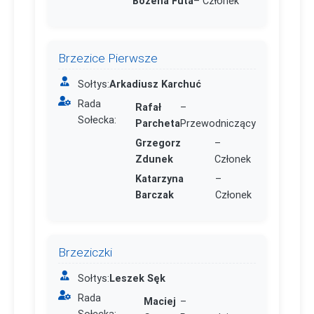
Bożena Futa
– Członek
Brzezice Pierwsze
Sołtys:
Arkadiusz Karchuć
Rada
Rafał
–
Sołecka:
Parcheta
Przewodniczący
Grzegorz
–
Zdunek
Członek
Katarzyna
–
Barczak
Członek
Brzeziczki
Sołtys:
Leszek Sęk
Rada
Maciej
–
Sołecka: