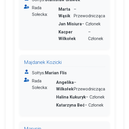
Rada
Marta
–
Sołecka:
Wąsik
Przewodnicząca
Jan Misiura
– Członek
Kacper
–
Wilkołek
Członek
Majdanek Kozicki
Sołtys:
Marian Flis
Rada
Angelika
–
Sołecka:
Wilkołek
Przewodnicząca
Halina Kukuryk
– Członek
Katarzyna Beć
– Członek
Marysin