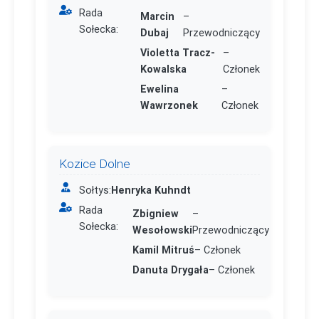
Rada
Marcin
–
Sołecka:
Dubaj
Przewodniczący
Violetta Tracz-
–
Kowalska
Członek
Ewelina
–
Wawrzonek
Członek
Kozice Dolne
Sołtys:
Henryka Kuhndt
Rada
Zbigniew
–
Sołecka:
Wesołowski
Przewodniczący
Kamil Mitruś
– Członek
Danuta Drygała
– Członek