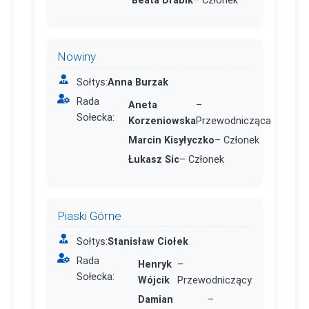
Nowiny
Sołtys:
Anna Burzak
Rada
Aneta
–
Sołecka:
Korzeniowska
Przewodnicząca
Marcin Kisyłyczko
– Członek
Łukasz Sic
– Członek
Piaski Górne
Sołtys:
Stanisław Ciołek
Rada
Henryk
–
Sołecka:
Wójcik
Przewodniczący
Damian
–