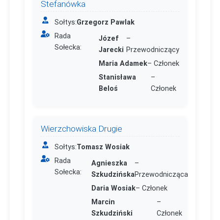
Stefanówka
Sołtys:
Grzegorz Pawlak
Rada
Józef
–
Sołecka:
Jarecki
Przewodniczący
Maria Adamek
– Członek
Stanisława
–
Beloś
Członek
Wierzchowiska Drugie
Sołtys:
Tomasz Wosiak
Rada
Agnieszka
–
Sołecka:
Szkudzińska
Przewodnicząca
Daria Wosiak
– Członek
Marcin
–
Szkudziński
Członek