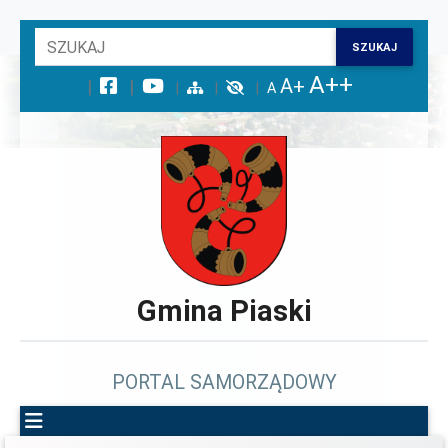
Wróć na początek strony
SZUKAJ
Przejdź do wyszukiwarki
Przejdź do treści głównej
Przejdź do stopki
Przejdź do menu górnego
Przejdź do mapy serwisu
Gmina Piaski
PORTAL SAMORZĄDOWY