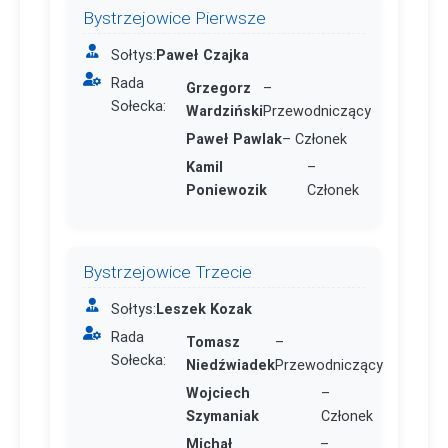
Bystrzejowice Pierwsze
Sołtys:
Paweł Czajka
Rada
Grzegorz
–
Sołecka:
Wardziński
Przewodniczący
Paweł Pawlak
– Członek
Kamil
–
Poniewozik
Członek
Bystrzejowice Trzecie
Sołtys:
Leszek Kozak
Rada
Tomasz
–
Sołecka:
Niedźwiadek
Przewodniczący
Wojciech
–
Szymaniak
Członek
Michał
–