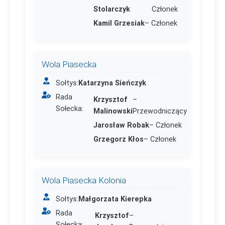
Stolarczyk
Członek
Kamil Grzesiak
– Członek
Wola Piasecka
Sołtys:
Katarzyna Sieńczyk
Rada
Krzysztof
–
Sołecka:
Malinowski
Przewodniczący
Jarosław Robak
– Członek
Grzegorz Kłos
– Członek
Wola Piasecka Kolonia
Sołtys:
Małgorzata Kierepka
Rada
Krzysztof
–
Sołecka: