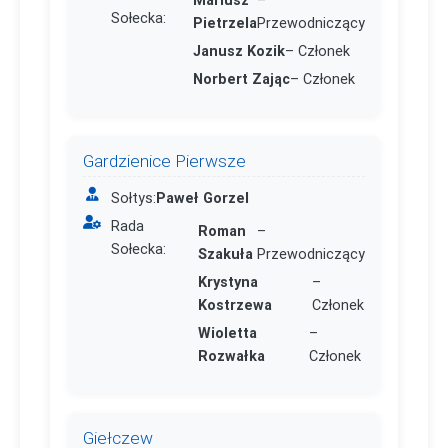
Sołecka:
Pietrzela
Przewodniczący
Janusz Kozik
– Członek
Norbert Zając
– Członek
Gardzienice Pierwsze
Sołtys:
Paweł Gorzel
Rada
Roman
–
Sołecka:
Szakuła
Przewodniczący
Krystyna
–
Kostrzewa
Członek
Wioletta
–
Rozwałka
Członek
Giełczew