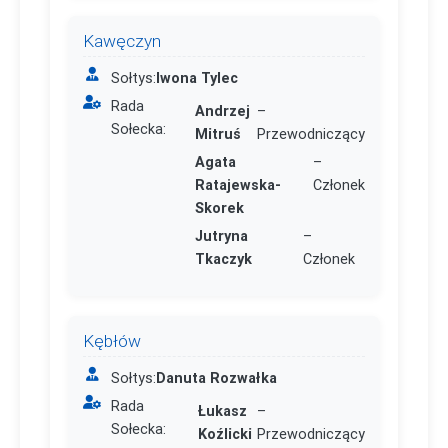
Kawęczyn
Sołtys:
Iwona Tylec
Rada
Andrzej
–
Sołecka:
Mitruś
Przewodniczący
Agata
–
Ratajewska-
Członek
Skorek
Jutryna
–
Tkaczyk
Członek
Kębłów
Sołtys:
Danuta Rozwałka
Rada
Łukasz
–
Sołecka:
Koźlicki
Przewodniczący