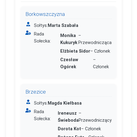
Borkowszczyzna
Sołtys:
Marta Szabała
Rada
Monika
–
Sołecka:
Kukuryk
Przewodnicząca
Elżbieta Sidor
– Członek
Czesław
–
Ogórek
Członek
Brzezice
Sołtys:
Magda Kiełbasa
Rada
Ireneusz
–
Sołecka:
Świeboda
Przewodniczący
Dorota Kot
– Członek