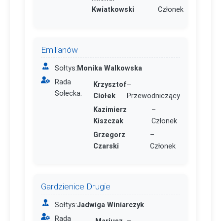
Kwiatkowski
Członek
Emilianów
Sołtys:
Monika Walkowska
Rada
Krzysztof
–
Sołecka:
Ciołek
Przewodniczący
Kazimierz
–
Kiszczak
Członek
Grzegorz
–
Czarski
Członek
Gardzienice Drugie
Sołtys:
Jadwiga Winiarczyk
Rada
Mariusz
–