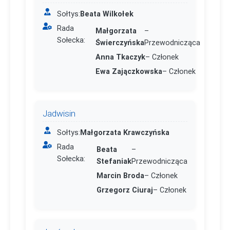
Sołtys:
Beata Wilkołek
Rada
Małgorzata
–
Sołecka:
Świerczyńska
Przewodnicząca
Anna Tkaczyk
– Członek
Ewa Zajączkowska
– Członek
Jadwisin
Sołtys:
Małgorzata Krawczyńska
Rada
Beata
–
Sołecka:
Stefaniak
Przewodnicząca
Marcin Broda
– Członek
Grzegorz Ciuraj
– Członek