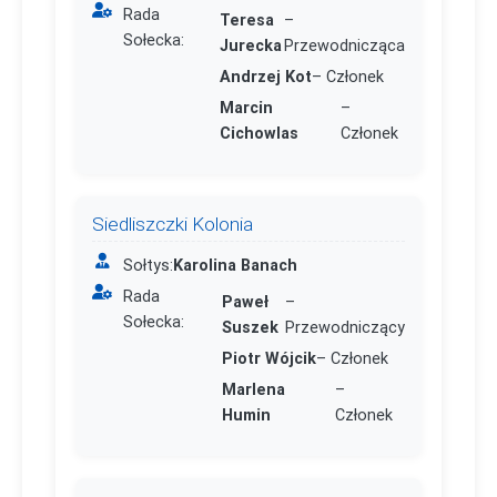
Rada
Teresa
–
Sołecka:
Jurecka
Przewodnicząca
Andrzej Kot
– Członek
Marcin
–
Cichowlas
Członek
Siedliszczki Kolonia
Sołtys:
Karolina Banach
Rada
Paweł
–
Sołecka:
Suszek
Przewodniczący
Piotr Wójcik
– Członek
Marlena
–
Humin
Członek