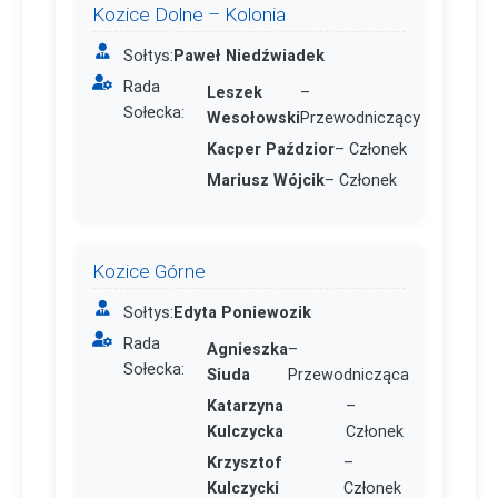
Kozice Dolne – Kolonia
Sołtys:
Paweł Niedźwiadek
Rada
Leszek
–
Sołecka:
Wesołowski
Przewodniczący
Kacper Paździor
– Członek
Mariusz Wójcik
– Członek
Kozice Górne
Sołtys:
Edyta Poniewozik
Rada
Agnieszka
–
Sołecka:
Siuda
Przewodnicząca
Katarzyna
–
Kulczycka
Członek
Krzysztof
–
Kulczycki
Członek