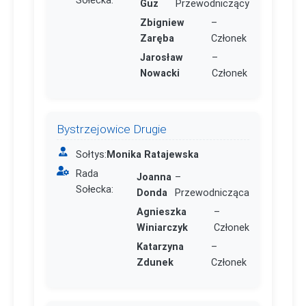
Guz
Przewodniczący
Zbigniew
–
Zaręba
Członek
Jarosław
–
Nowacki
Członek
Bystrzejowice Drugie
Sołtys:
Monika Ratajewska
Rada
Joanna
–
Sołecka:
Donda
Przewodnicząca
Agnieszka
–
Winiarczyk
Członek
Katarzyna
–
Zdunek
Członek