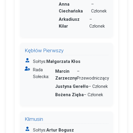
Anna
–
Ciechańska
Członek
Arkadiusz
–
Kilar
Członek
Kębłów Pierwszy
Sołtys:
Małgorzata Kłos
Rada
Marcin
–
Sołecka:
Zarzeczny
Przewodniczący
Justyna Gerełło
– Członek
Bożena Zięba
– Członek
Klimusin
Sołtys:
Artur Bogusz