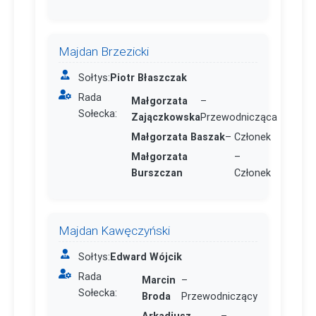
Majdan Brzezicki
Sołtys:
Piotr Błaszczak
Rada
Małgorzata
–
Sołecka:
Zajączkowska
Przewodnicząca
Małgorzata Baszak
– Członek
Małgorzata
–
Burszczan
Członek
Majdan Kawęczyński
Sołtys:
Edward Wójcik
Rada
Marcin
–
Sołecka:
Broda
Przewodniczący
Arkadiusz
–