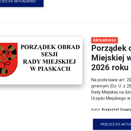
EJDŹ DO AKTUALNOŚCI
Aktualność
Porządek o
Miejskiej 
2026 roku
Na podstawie art. 20
gminnym (Dz. U. z 20
Rady Miejskiej na dzi
Urzędu Miejskiego w
Autor:
Krzysztof Czupr
PRZEJDŹ DO AKTU