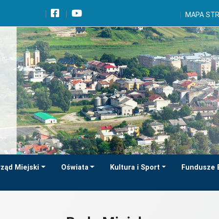
Wróć na początek strony
MAPA ST
Przejdź do wyszukiwarki
Przejdź do treści głównej
Przejdź do stopki
Przejdź do menu górnego
Przejdź do mapy serwisu
ząd Miejski
Oświata
Kultura i Sport
Fundusze 