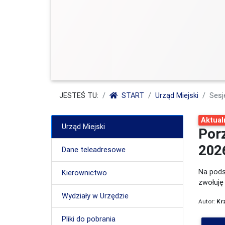
JESTEŚ TU:
START
Urząd Miejski
Sesj
Aktual
Urząd Miejski
Por
202
Dane teleadresowe
Na podst
Kierownictwo
zwołuję 
Wydziały w Urzędzie
Autor:
Kr
Pliki do pobrania