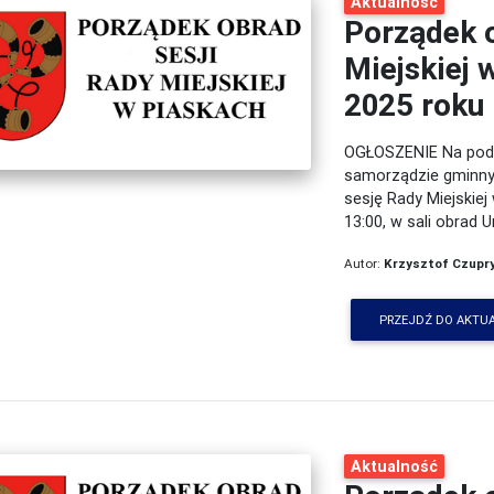
Aktualność
Porządek o
Miejskiej 
2025 roku
OGŁOSZENIE Na podst
samorządzie gminnym 
sesję Rady Miejskiej
13:00, w sali obrad 
Autor:
Krzysztof Czupr
PRZEJDŹ DO AKTU
Aktualność