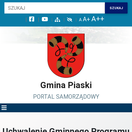
Wróć na początek strony
SZUKAJ
Przejdź do wyszukiwarki
Przejdź do treści głównej
Przejdź do stopki
Przejdź do menu górnego
Przejdź do mapy serwisu
Gmina Piaski
PORTAL SAMORZĄDOWY
Uchwalenie Gminnego Programu