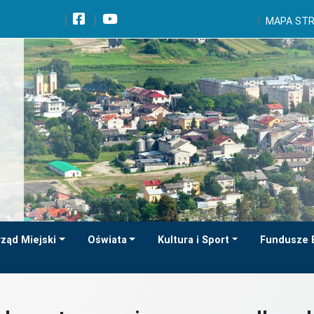
Wróć na początek strony
MAPA ST
Przejdź do wyszukiwarki
Przejdź do treści głównej
Przejdź do stopki
Przejdź do menu górnego
Przejdź do mapy serwisu
ząd Miejski
Oświata
Kultura i Sport
Fundusze 