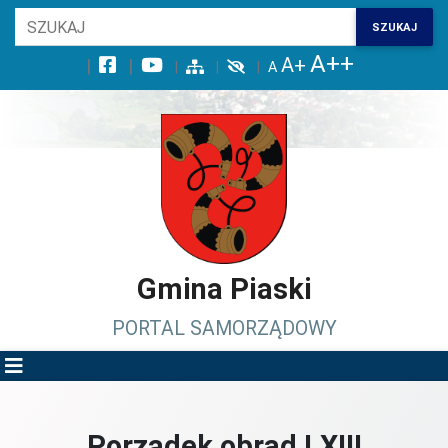
Wróć na początek strony
SZUKAJ
Przejdź do wyszukiwarki
Przejdź do treści głównej
Przejdź do stopki
Przejdź do menu górnego
Przejdź do mapy serwisu
Gmina Piaski
PORTAL SAMORZĄDOWY
Porządek obrad LXIII