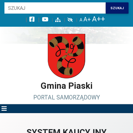
Wróć na początek strony
SZUKAJ
Przejdź do wyszukiwarki
Przejdź do treści głównej
Przejdź do stopki
Przejdź do menu górnego
Przejdź do mapy serwisu
Gmina Piaski
PORTAL SAMORZĄDOWY
SYSTEM KAUCYJNY