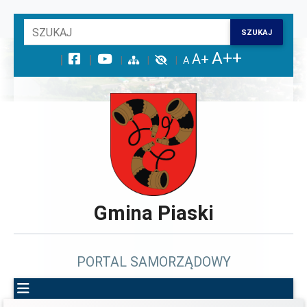
Wróć na początek strony
SZUKAJ
Przejdź do wyszukiwarki
Przejdź do treści głównej
Przejdź do stopki
Przejdź do menu górnego
Przejdź do mapy serwisu
Gmina Piaski
PORTAL SAMORZĄDOWY