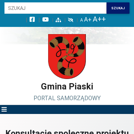
Wróć na początek strony
SZUKAJ
Przejdź do wyszukiwarki
Przejdź do treści głównej
Przejdź do stopki
Przejdź do menu górnego
Przejdź do mapy serwisu
Gmina Piaski
PORTAL SAMORZĄDOWY
Konsultacje spoleczne projektu