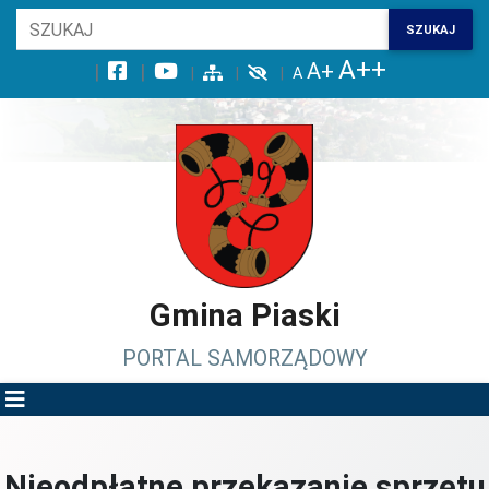
Wróć na początek strony
SZUKAJ
Przejdź do wyszukiwarki
Przejdź do treści głównej
Przejdź do stopki
Przejdź do menu górnego
Przejdź do mapy serwisu
Gmina Piaski
PORTAL SAMORZĄDOWY
Nieodpłatne przekazanie sprzętu