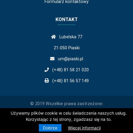
Formularz kontaktowy
KONTAKT
Lubelska 77
21-050 Piaski
um@piaski.pl
(+48) 81 58 21 020
(+48) 81 56 57 149
© 2019 Wszelkie prawa zastrzeżone:
Używamy plików cookie w celu świadczenia naszych usług.
Korzystając z tej strony, zgadzasz się na to.
Dobrze
Więcej informacji