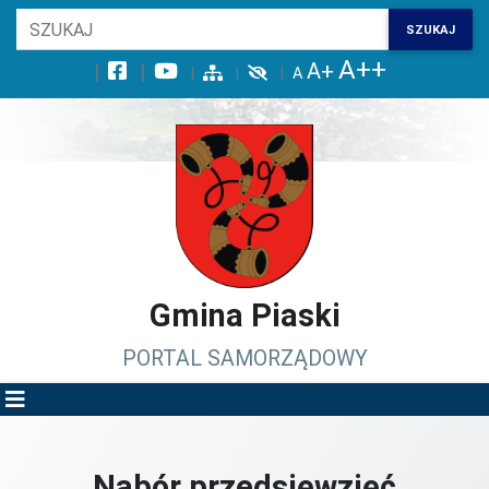
Wróć na początek strony
SZUKAJ
Przejdź do wyszukiwarki
Przejdź do treści głównej
Przejdź do stopki
Przejdź do menu górnego
Przejdź do mapy serwisu
Gmina Piaski
PORTAL SAMORZĄDOWY
Nabór przedsięwzięć