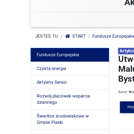
Ak
JESTEŚ TU:
START
Fundusze Europejski
Artyku
Fundusze Europejskie
Utw
Mal
Czysta energia
Bys
Aktywny Senior
Autor:
Kr
Rozwój placówek wsparcia
dziennego
PRZ
Świetlice środowiskowe w
Gminie Piaski