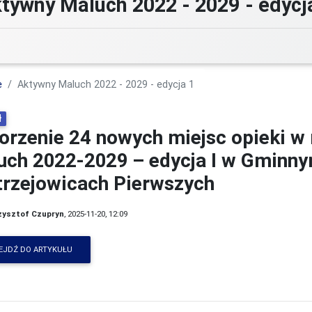
tywny Maluch 2022 - 2029 - edycj
e
Aktywny Maluch 2022 - 2029 - edycja 1
ł
orzenie 24 nowych miejsc opieki 
uch 2022-2029 – edycja I w Gminn
trzejowicach Pierwszych
zysztof Czupryn
, 2025-11-20, 12:09
EJDŹ DO ARTYKUŁU