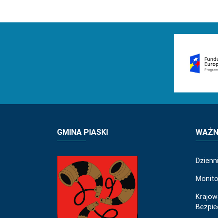
GMINA PIASKI
WAŻNE
Dzienn
Monito
Krajow
Bezpi