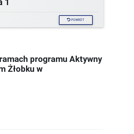
a 1
POWRÓT
w ramach programu Aktywny
ym Żłobku w