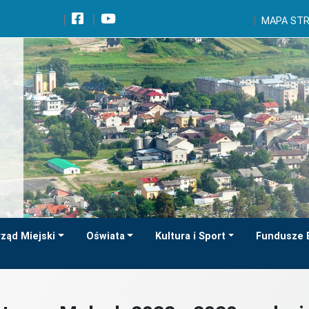
Wróć na początek strony
MAPA ST
Przejdź do wyszukiwarki
Przejdź do treści głównej
Przejdź do stopki
Przejdź do menu górnego
Przejdź do mapy serwisu
ząd Miejski
Oświata
Kultura i Sport
Fundusze 