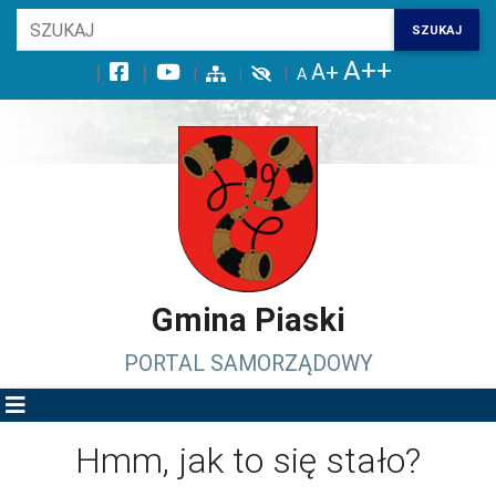
Wróć na początek strony
SZUKAJ
Przejdź do wyszukiwarki
Przejdź do treści głównej
Przejdź do stopki
Przejdź do menu górnego
Przejdź do mapy serwisu
Gmina Piaski
PORTAL SAMORZĄDOWY
Hmm, jak to się stało?