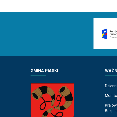
GMINA PIASKI
WAŻNE
Dzienn
Monito
Krajow
Bezpi