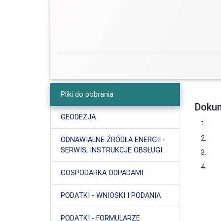
Pliki do pobrania
Dokum
GEODEZJA
1.
2.
ODNAWIALNE ŹRÓDŁA ENERGII -
SERWIS, INSTRUKCJE OBSŁUGI
3.
4.
GOSPODARKA ODPADAMI
PODATKI - WNIOSKI I PODANIA
PODATKI - FORMULARZE