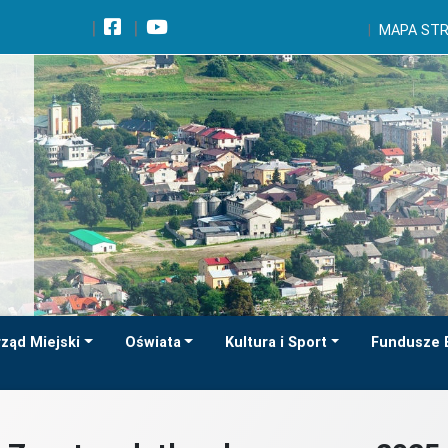
Wróć na początek strony
MAPA ST
Przejdź do wyszukiwarki
Przejdź do treści głównej
Przejdź do stopki
Przejdź do menu górnego
Przejdź do mapy serwisu
ząd Miejski
Oświata
Kultura i Sport
Fundusze 