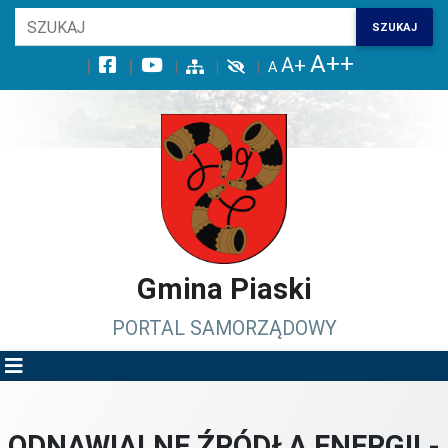
Wróć na początek strony
SZUKAJ
Przejdź do wyszukiwarki
Przejdź do treści głównej
Przejdź do stopki
Przejdź do menu górnego
Przejdź do mapy serwisu
Gmina Piaski
PORTAL SAMORZĄDOWY
ODNAWIALNE ŹRÓDŁA ENERGII -