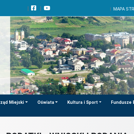
Wróć na początek strony
MAPA ST
Przejdź do wyszukiwarki
Przejdź do treści głównej
Przejdź do stopki
Przejdź do menu górnego
Przejdź do mapy serwisu
ząd Miejski
Oświata
Kultura i Sport
Fundusze 