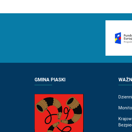
GMINA PIASKI
WAŻNE
Dzienn
Monito
Krajow
Bezpi